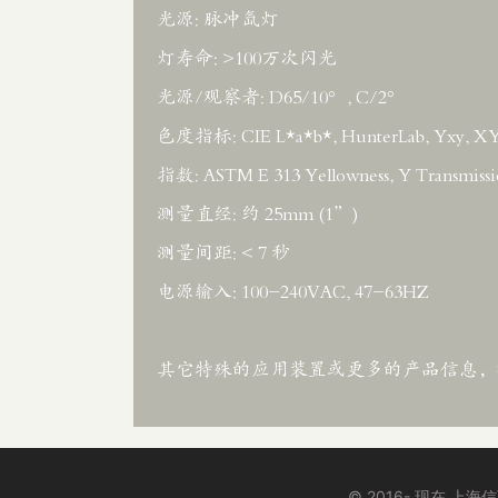
光源: 脉冲氙灯
灯寿命: >100万次闪光
光源/观察者: D65/10°, C/2°
色度指标: CIE L*a*b*, HunterLab, Yxy, XYZ a
指数: ASTM E 313 Yellowness, Y Transmissi
测量直经: 约 25mm (1”)
测量间距: < 7 秒
电源输入: 100-240VAC, 47-63HZ
其它特殊的应用装置或更多的产品信息，
© 2016- 现在 